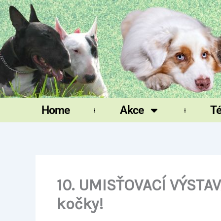
Přeskočit
na
obsah
Home
Akce
T
10. UMISŤOVACÍ VÝSTAV
kočky!