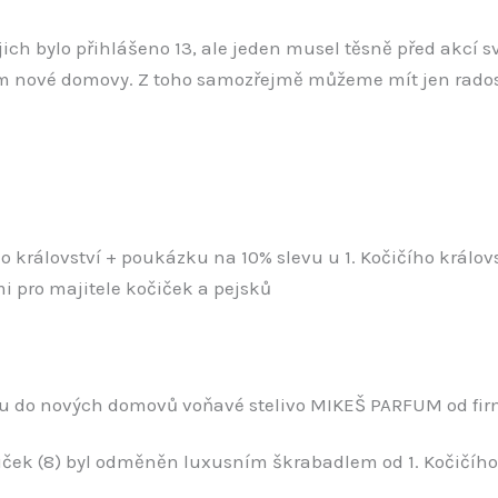
ich bylo přihlášeno 13, ale jeden musel těsně před akcí s
tam nové domovy. Z toho samozřejmě můžeme mít jen rados
o království + poukázku na 10% slevu u 1. Kočičího králov
 pro majitele kočiček a pejsků
tu do nových domovů voňavé stelivo MIKEŠ PARFUM od fi
čiček (8) byl odměněn luxusním škrabadlem od 1. Kočičího 