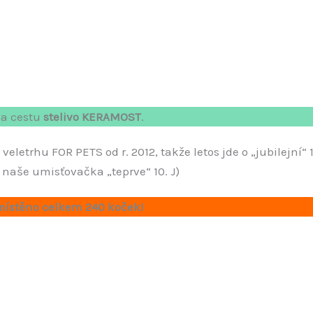
na cestu
stelivo KERAMOST
.
letrhu FOR PETS od r. 2012, takže letos jde o „jubilejní“ 1
e naše umisťovačka „teprve“ 10. J)
umístěno celkem 240 koček!