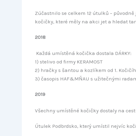
Zúčastnilo se celkem 12 útulků – původně j
kočičky, které měly na akci jet a hledat 
2018
Každá umístěná kočička dostala DÁRKY:
1) stelivo od firmy KERAMOST
2) hračky s šantou a kozlíkem od 1. Kočičíh
3) časopis HAF&MŇAU s užitečnými radami
2019
Všechny umístěné kočičky dostaly na ces
Útulek Podbrdsko, který umístil nejvíc ko