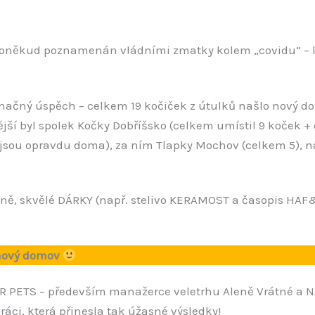
poněkud poznamenán vládními zmatky kolem „covidu“ – lidí 
značný úspěch – celkem 19 kočiček z útulků našlo nový d
ší byl spolek Kočky Dobříšsko (celkem umístil 9 koček + 
sou opravdu doma), za ním Tlapky Mochov (celkem 5), nás
čně, skvělé DÁRKY (např. stelivo KERAMOST a časopis HA
o nový domov
 PETS – především manažerce veletrhu Aleně Vrátné a N
ráci, která přinesla tak úžasné výsledky!