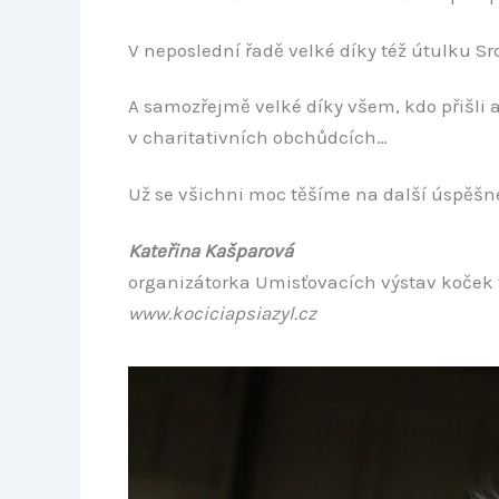
V neposlední řadě velké díky též útulku Sr
A samozřejmě velké díky všem, kdo přišli
v charitativních obchůdcích…
Už se všichni moc těšíme na další úspěšné
Kateřina Kašparová
organizátorka Umisťovacích výstav koček
www.kociciapsiazyl.cz