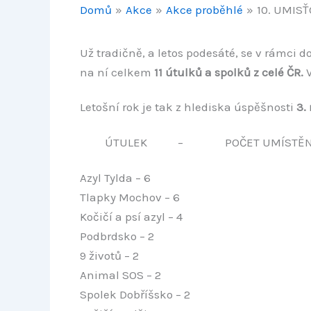
Domů
Akce
Akce proběhlé
10. UMISŤ
Už tradičně, a letos podesáté, se v rámc
na ní celkem
11 útulků a spolků z celé ČR.
V
Letošní rok je tak z hlediska úspěšnosti
3.
ÚTULEK – POČET UMÍSTĚNÝC
Azyl Tylda – 6
Tlapky Mochov – 6
Kočičí a psí azyl – 4
Podbrdsko – 2
9 životů – 2
Animal SOS – 2
Spolek Dobříšsko – 2