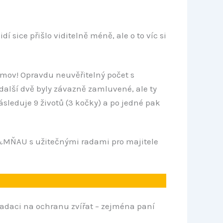
sice přišlo viditelně méně, ale o to víc si
omov! Opravdu neuvěřitelný počet s
další dvě byly závazně zamluvené, ale ty
leduje 9 životů (3 kočky) a po jedné pak
F&MŇAU s užitečnými radami pro majitele
adaci na ochranu zvířat – zejména paní