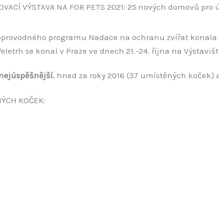
OVACÍ VÝSTAVA NA FOR PETS 2021: 25 nových domovů pro ú
i doprovodného programu Nadace na ochranu zvířat konala 
eletrh se konal v Praze ve dnech 21.-24. října na Výstavišt
 nejúspěšnější
, hned za roky 2016 (37 umístěných koček) a
H KOČEK: