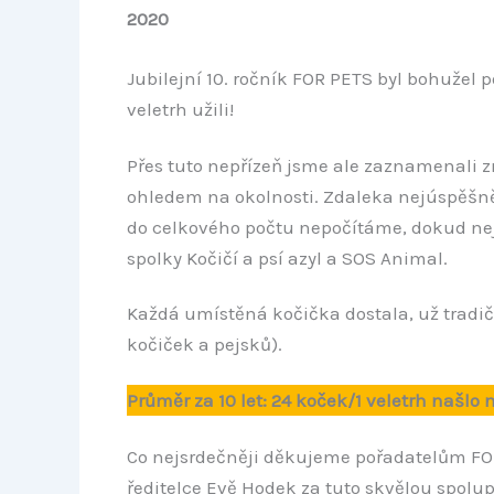
2020
Jubilejní 10. ročník FOR PETS byl bohužel 
veletrh užili!
Přes tuto nepřízeň jsme ale zaznamenali 
ohledem na okolnosti. Zdaleka nejúspěšněj
do celkového počtu nepočítáme, dokud nej
spolky Kočičí a psí azyl a SOS Animal.
Každá umístěná kočička dostala, už tradi
kočiček a pejsků).
Průměr za 10 let: 24 koček/1 veletrh našl
Co nejsrdečněji děkujeme pořadatelům FOR
ředitelce Evě Hodek za tuto skvělou spolup