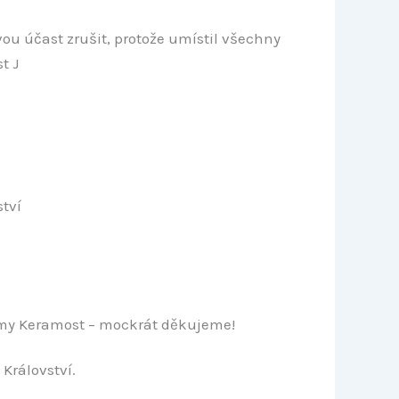
vou účast zrušit, protože umístil všechny
t J
ství
rmy Keramost – mockrát děkujeme!
Království.