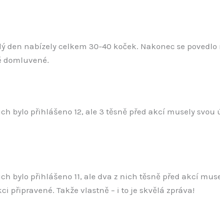
ždý den nabízely celkem 30-40 koček. Nakonec se povedlo na
ě domluvené.
ch bylo přihlášeno 12, ale 3 těsně před akcí musely svou
ch bylo přihlášeno 11, ale dva z nich těsně před akcí muse
i připravené. Takže vlastně – i to je skvělá zpráva!