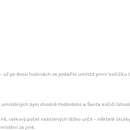
– už po dvou hodinách se podařilo umístit první kočičku 
 umístěných bylo shodně Podbrdsko a Šanta kočičí (shod
 celkový počet nabízených těžko určit – některé útulky vo
místění za jiné.