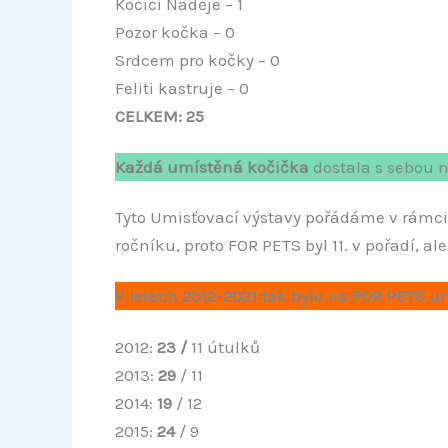
Kočičí Naděje – 1
Pozor kočka – 0
Srdcem pro kočky – 0
Feliti kastruje – 0
CELKEM: 25
Každá umístěná kočička
dostala s sebou 
Tyto Umisťovací výstavy pořádáme v rámci ve
ročníku, proto FOR PETS byl 11. v pořadí, al
V letech 2012-2021 tak bylo na FOR PETS 
2012:
23 /
11 útulků
2013:
29
/ 11
2014:
19
/ 12
2015:
24
/ 9