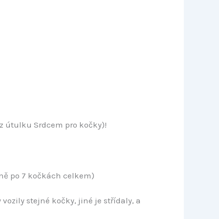
(z útulku Srdcem pro kočky)!
ně po 7 kočkách celkem)
zily stejné kočky, jiné je střídaly, a