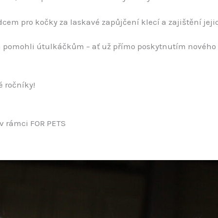
dcem pro kočky za laskavé zapůjčení klecí a zajištění jeji
 a pomohli útulkáčkům – ať už přímo poskytnutím nového d
 ročníky!
 v rámci FOR PETS