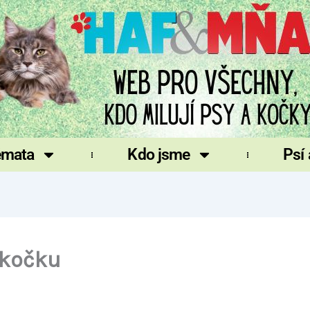
émata
Kdo jsme
Psí
 kočku