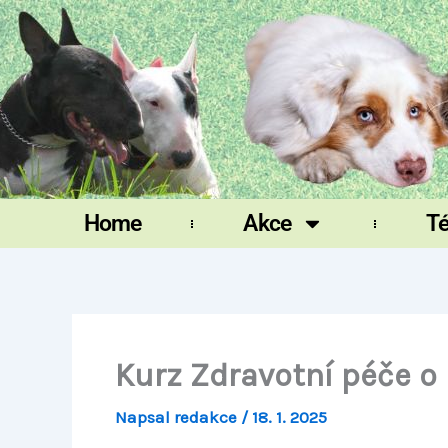
Přeskočit
na
obsah
Home
Akce
T
Kurz Zdravotní péče o
Napsal
redakce
/
18. 1. 2025