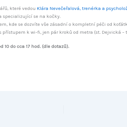
ářů, které vedou
Klára Nevečeřalová, trenérka a psycholo
 specializující se na kočky.
 kde se dozvíte vše zásadní o kompletní péči od koťátka
přístupem k wi-fi, jen pár kroků od metra (st. Dejvická –
d 10 do cca 17 hod. (dle dotazů).