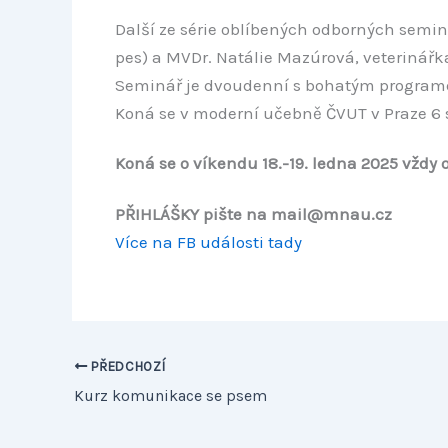
Další ze série oblíbených odborných semin
pes) a MVDr. Natálie Mazúrová, veterinářka
Seminář je dvoudenní s bohatým programem,
Koná se v moderní učebně ČVUT v Praze 6 s 
Koná se o víkendu 18.-19. ledna 2025 vždy o
PŘIHLÁŠKY pište na mail@mnau.cz
Více na FB události tady
PŘEDCHOZÍ
Kurz komunikace se psem