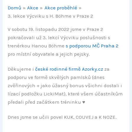
Domů
Akce
Akce proběhlé
3. lekce Výcviku s H. Böhme v Praze 2
V sobotu 19. listopadu 2022 jsme v Praze 2
pokračovali už 3. lekcí Výcviku poslušnosti s
trenérkou Hanou Böhme
s podporou MČ Praha 2
pro místní obyvatele a jejich pejsky.
Děkujeme i
české rodinné firmě Azorky.cz
za
podporu ve formě skvělých pamlsků (dnes
zvěřinových + jako úžasný bonus všichni dostali i
lízací podložku LickiMat), které všem účastníkům
předali před začátkem tréninku ♥
Dnes jsme se učili povel KUK, COUVEJ a K NOZE.