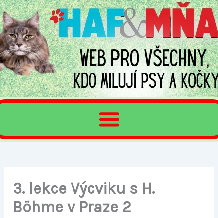
Přeskočit
na
obsah
3. lekce Výcviku s H.
Böhme v Praze 2