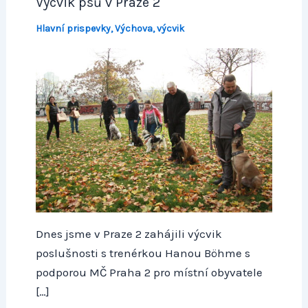
Výcvik psů v Praze 2
Hlavní prispevky
,
Výchova, výcvik
Dnes jsme v Praze 2 zahájili výcvik
poslušnosti s trenérkou Hanou Böhme s
podporou MČ Praha 2 pro místní obyvatele
[…]