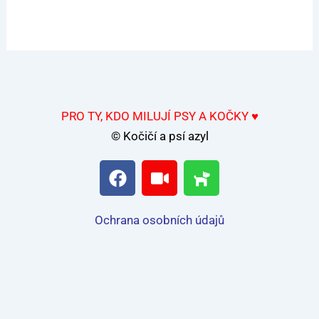
PRO TY, KDO MILUJÍ PSY A KOČKY ♥
© Kočičí a psí azyl
F
V
D
a
i
o
c
d
g
e
e
Ochrana osobních údajů
b
o
o
o
k