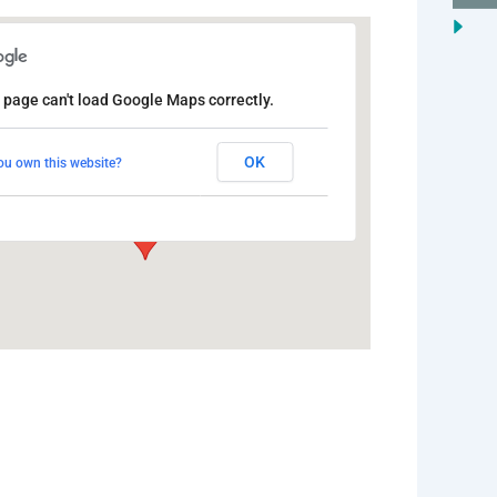
Milíčovský Les, Praha 4
 page can't load Google Maps correctly.
Milíčovský Les, Praha 4 - Milíčovský Les,
OK
ou own this website?
Praha 4
Události