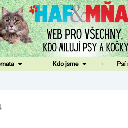
émata
Kdo jsme
Psí
4