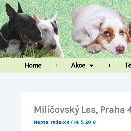
Přeskočit
na
obsah
Home
Akce
T
Milíčovský Les, Praha 
Napsal
redakce
/
14. 5. 2018