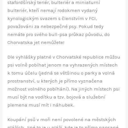
stafordšírský teriér, bulteriér a miniaturní
bulteriér, kteří nemají rodokmen vydaný
kynologickým svazem s členstvím v FCI,
považováni za nebezpečné psy. Pokud tedy
nemáte pro svého bull-psa průkaz původu, do
Chorvatska jet nemůžete!
Dle vyhlášky platné v Chorvatské republice můžou
psi volně pobíhat jenom na vyhrazených místech
k tomu účelu (jedná se většinou o parky a volná
prostranství, u kterých je přímo vyznačena
možnost volného pobíhání). Na jiných místech psi
musí být na vodítku a tzv. bojová a služební
plemena musí mít i náhubek.
Koupání psů v moři není povolené na městských
plážích. Jiné to je u pláží, kde je to přímo napsané