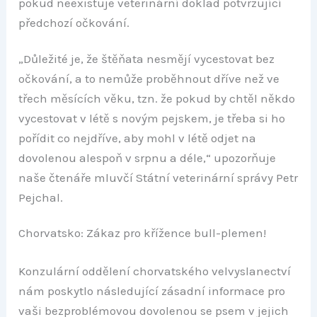
pokud neexistuje veterinární doklad potvrzující
předchozí očkování.
„Důležité je, že štěňata nesmějí vycestovat bez
očkování, a to nemůže proběhnout dříve než ve
třech měsících věku, tzn. že pokud by chtěl někdo
vycestovat v létě s novým pejskem, je třeba si ho
pořídit co nejdříve, aby mohl v létě odjet na
dovolenou alespoň v srpnu a déle,“ upozorňuje
naše čtenáře mluvčí Státní veterinární správy Petr
Pejchal.
Chorvatsko: Zákaz pro křížence bull-plemen!
Konzulární oddělení chorvatského velvyslanectví
nám poskytlo následující zásadní informace pro
vaši bezproblémovou dovolenou se psem v jejich