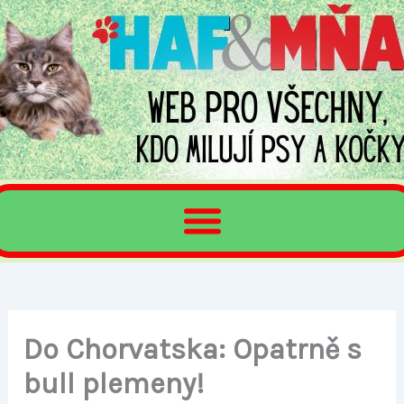
Přeskočit
na
obsah
Do Chorvatska: Opatrně s
bull plemeny!