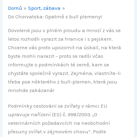
Domů
Sport, zábava
Do Chorvatska: Opatrně s bull plemeny!
Dovolené jsou v plném proudu a mnozí z vás se
letos rozhodli vyrazit za hranice i s pejskem.
Chceme vás proto upozornit na úskalí, na která
byste mohli narazit – proto se radši včas
informujte o podmínkách té země, kam se
chystáte společně vyrazit. Zejména, vlastníte-li
třeba psa některého z bull-plemen, která jsou
mnohde zakázaná!
Podmínky cestování se zvířaty v rámci EU
upravuje nařízení (ES) č. 998/2003 „O
veterinárních požadavcích na neobchodní
přesuny zvířat v zájmovém chovu“. Podle