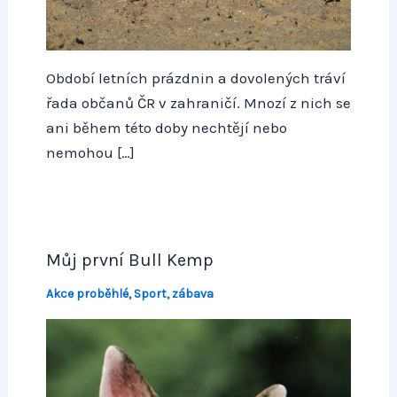
Období letních prázdnin a dovolených tráví
řada občanů ČR v zahraničí. Mnozí z nich se
ani během této doby nechtějí nebo
nemohou […]
Můj první Bull Kemp
Akce proběhlé
,
Sport, zábava