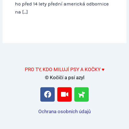
ho před 14 lety přední americká odbornice
na […]
PRO TY, KDO MILUJÍ PSY A KOČKY ♥
© Kočičí a psí azyl
F
V
D
a
i
o
c
d
g
e
e
Ochrana osobních údajů
b
o
o